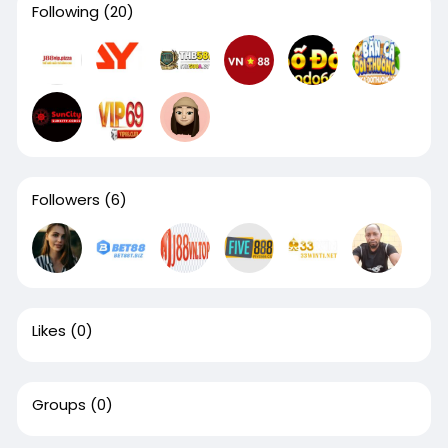
Following
(20)
Followers
(6)
Likes
(0)
Groups
(0)