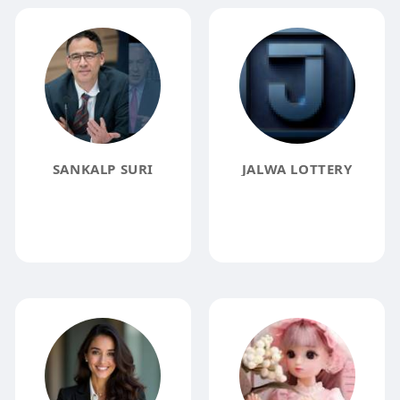
SANKALP SURI
JALWA LOTTERY