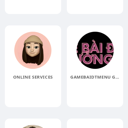
ONLINE SERVICES
GAMEBAIDTMENU GAMEBAIDTMENU