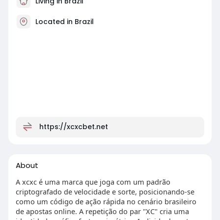
Living in Brazil
Located in Brazil
https://xcxcbet.net
About
A xcxc é uma marca que joga com um padrão
criptografado de velocidade e sorte, posicionando-se
como um código de ação rápida no cenário brasileiro
de apostas online. A repetição do par "XC" cria uma