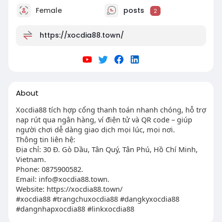
Female
posts
2
https://xocdia88.town/
About
Xocdia88 tích hợp cổng thanh toán nhanh chóng, hỗ trợ
nạp rút qua ngân hàng, ví điện tử và QR code – giúp
người chơi dễ dàng giao dịch mọi lúc, mọi nơi.
Thông tin liên hệ:
Địa chỉ: 30 Đ. Gò Dầu, Tân Quý, Tân Phú, Hồ Chí Minh,
Vietnam.
Phone: 0875900582.
Email:
info@xocdia88.town
.
Website: https://xocdia88.town/
#xocdia88 #trangchuxocdia88 #dangkyxocdia88
#dangnhapxocdia88 #linkxocdia88