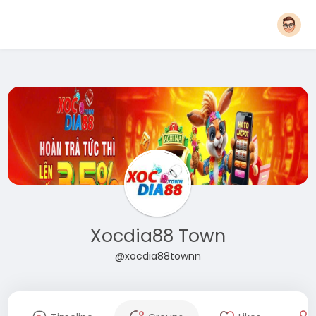
Xocdia88 Town
@xocdia88townn