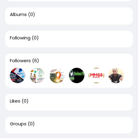
Albums
(0)
Following
(0)
Followers
(6)
Likes
(0)
Groups
(0)