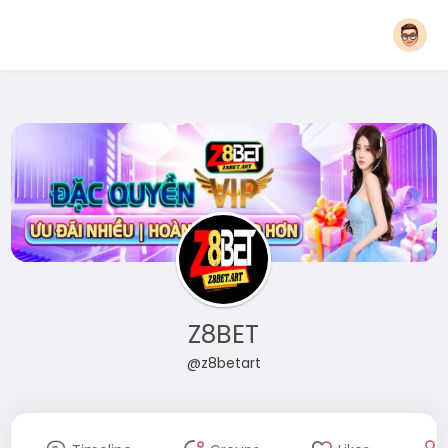
Z8BET
@z8betart