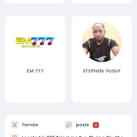
EM 777
STEPHEN YUSUF
Female
posts
2