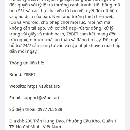
độc quyền với tỷ lệ trả thưởng cạnh tranh. Hệ thống mã
hóa SSL và xác thực hai yếu tố bảo vệ tuyệt đối dữ liệu
và giao dịch của bạn. Nền tảng tương thích trên web,
iOS và Android, cho phép chơi mọi lúc, mọi nơi mà
không cần tải app. Với cơ chế nạp–rút tự động, xử lý
trong vài giây và minh bạch, Z8BET cam kết mang đến
trải nghiệm mượt mà, an toàn và đáng tin cậy. Đội ngũ
hỗ trợ 24/7 sẵn sàng tư vấn và cập nhật khuyến mãi hấp
dẫn mỗi ngày.
Thông tin liên hệ:
Brand: Z8BET
Website: https://z8bet.art/
Email:
support@z8bet.art
Số điện thoại: 0977 765 888
Địa chỉ: 200 Trần Hưng Đạo, Phường Cầu Kho, Quận 1,
TP. Hồ Chí Minh, Việt Nam