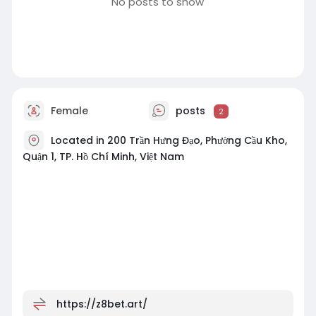
No posts to show
Female
posts
2
Located in 200 Trần Hưng Đạo, Phường Cầu Kho,
Quận 1, TP. Hồ Chí Minh, Việt Nam
https://z8bet.art/