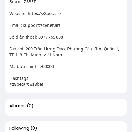
Brand: Z8BET
Website: https://z8bet.art/
Email:
support@z8bet.art
Số điện thoại: 0977 765 888
Địa chỉ: 200 Trần Hưng Đạo, Phường Cầu Kho, Quận 1,
TP. Hồ Chí Minh, Việt Nam
Mã bưu chính: 700000
Hashtags :
#z8betart #z8bet
Albums
(0)
Following
(0)