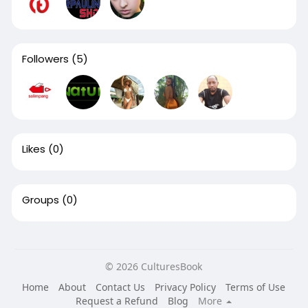
Followers
(5)
Likes
(0)
Groups
(0)
© 2026 CulturesBook
Home
About
Contact Us
Privacy Policy
Terms of Use
Request a Refund
Blog
More