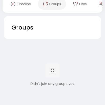
Timeline
Groups
Likes
Groups
Didn't join any groups yet