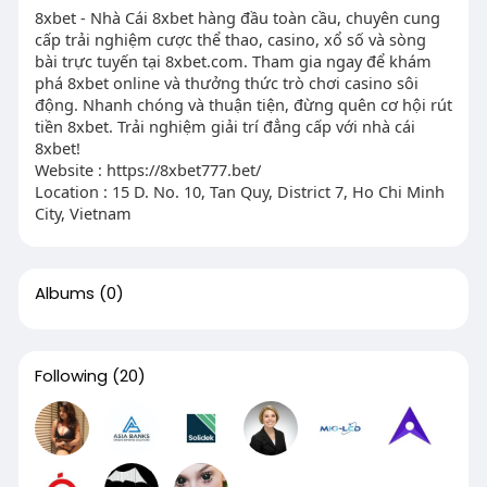
8xbet - Nhà Cái 8xbet hàng đầu toàn cầu, chuyên cung
cấp trải nghiệm cược thể thao, casino, xổ số và sòng
bài trực tuyến tại 8xbet.com. Tham gia ngay để khám
phá 8xbet online và thưởng thức trò chơi casino sôi
động. Nhanh chóng và thuận tiện, đừng quên cơ hội rút
tiền 8xbet. Trải nghiệm giải trí đẳng cấp với nhà cái
8xbet!
Website : https://8xbet777.bet/
Location : 15 D. No. 10, Tan Quy, District 7, Ho Chi Minh
City, Vietnam
Albums
(0)
Following
(20)