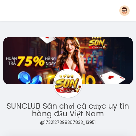
SUNCLUB Sân chơi cá cược uy tín
hàng đầu Việt Nam
@1732127398367833_13951