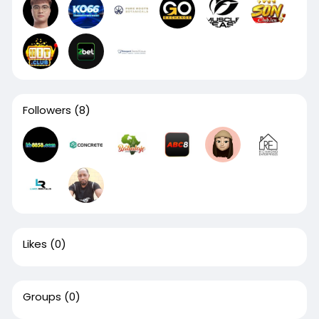
Followers
(8)
Likes
(0)
Groups
(0)