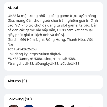
About
UK88 là một trong những cổng game trực tuyến hàng
đầu, mang đến cho người chơi trải nghiệm giải trí đỉnh
cao. Với kho trò chơi đa dạng từ slot game, tài xỉu, bắn
cá đến các game bài hấp dẫn, UK88 cam kết đem lại
giây phút giải trí kịch tính và thú vị.
địa chỉ: 669 Hàm Nghi, Đông Hưng, Thanh Hóa, Việt
Nam
sdt:+84942626268
link đăng ký: https://uk88.digital/
#UK88Game, #UK88casino, #nhacaiUK88,
#trangchuUK88, #DangkyUK88, #CodeUK88
Albums
(0)
Following
(20)