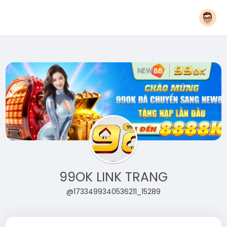
99OK LINK TRANG
@1733499340536211_15289