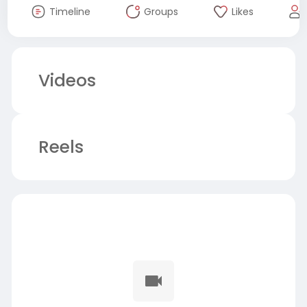
Timeline
Groups
Likes
Videos
Reels