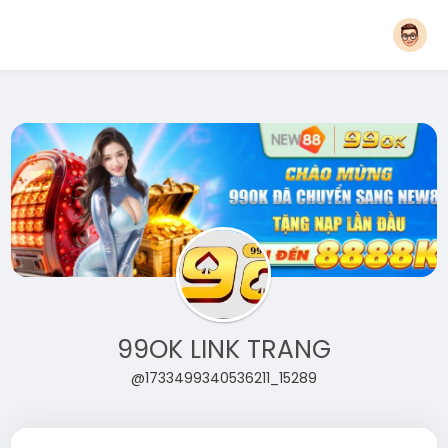
99OK LINK TRANG
@1733499340536211_15289