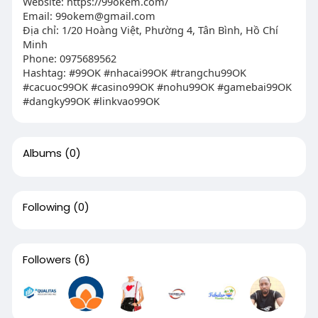
Website: https://99okem.com/
Email:
99okem@gmail.com
Địa chỉ: 1/20 Hoàng Việt, Phường 4, Tân Bình, Hồ Chí
Minh
Phone: 0975689562
Hashtag: #99OK #nhacai99OK #trangchu99OK
#cacuoc99OK #casino99OK #nohu99OK #gamebai99OK
#dangky99OK #linkvao99OK
Albums
(0)
Following
(0)
Followers
(6)