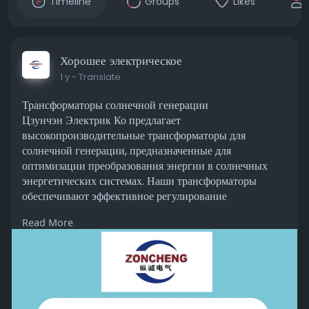
Timeline
Groups
Likes
Хорошее электрическое
1 y
- Translate
Трансформаторы солнечной генерации
Цзунчэн Электрик Ко предлагает
высокопроизводительные трансформаторы для
солнечной генерации, предназначенные для
оптимизации преобразования энергии в солнечных
энергетических системах. Наши трансформаторы
обеспечивают эффективное регулирование
напряжения, снижение потерь энергии и надежную
Read More
интеграцию в сеть.
Посетите нас :-
https://www.bienelectrical.com..../product_info.
asp?id