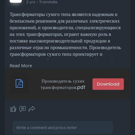
l
2 yrs
- Translate
s
Трансформаторы сухого типа являются надежным и
c
безопасным решением для различных электрических
r
приложений, и производители, специализирующиеся
e
на этих трансформаторах, играют важную роль в
e
поставке высокопроизводительной продукции в
n
различные отрасли промышленности. Производитель
трансформаторов сухого типа проектирует и
производит трансформаторы, которые работают без
Read More
жидкой изоляции, используя воздух или смолу для
охлаждения.
Посетите нас -
Производитель сухих
http://www.bienelectrical.com/....product_info.a
трансформаторов.pdf
sp?id=