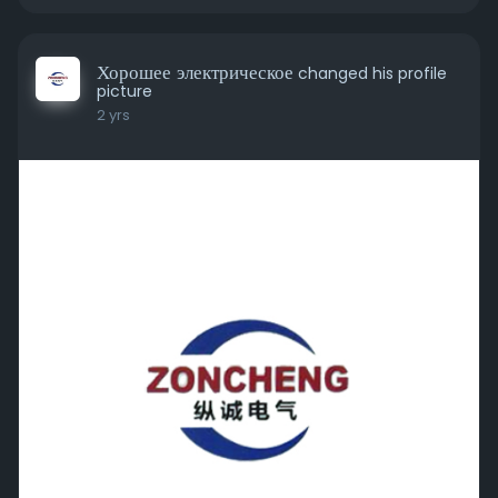
Хорошее электрическое
changed his profile
picture
2 yrs