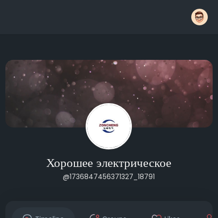
Хорошее электрическое
@1736847456371327_18791