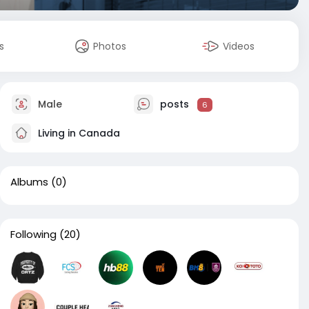
s
Photos
Videos
Male
posts
6
Living in Canada
Albums
(0)
Following
(20)