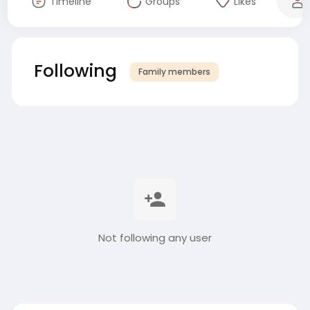
Timeline
Groups
Likes
Following
Family members
Not following any user