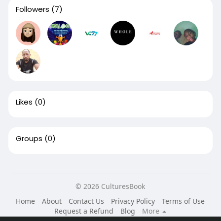
Followers
(7)
Likes
(0)
Groups
(0)
© 2026 CulturesBook
Home
About
Contact Us
Privacy Policy
Terms of Use
Request a Refund
Blog
More