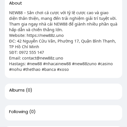
About
NEW88 – Sân chơi cá cược với tỷ lệ cược cao và giao
diện thân thiện, mang đến trải nghiệm giải trí tuyệt vời.
Tham gia ngay nhà cái NEW88 để giành nhiều phần quà
hấp dẫn và chiến thắng lớn.
Website: https://new88z.uno
ĐC: 42 Nguyễn Cửu Vân, Phường 17, Quận Bình Thạnh,
TP Hồ Chí Minh
SĐT: 0972 555 147
Email:
contact@new88z.uno
Hastags: #new88 #nhacainew88 #new88zuno #casino
#nohu #thethao #banca #xoso
Albums
(0)
Following
(0)