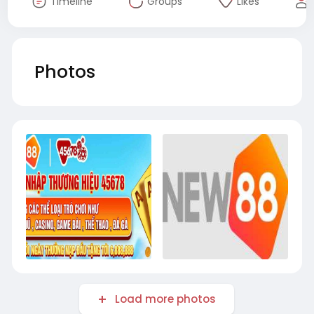
Timeline
Groups
Likes
Photos
Load more photos