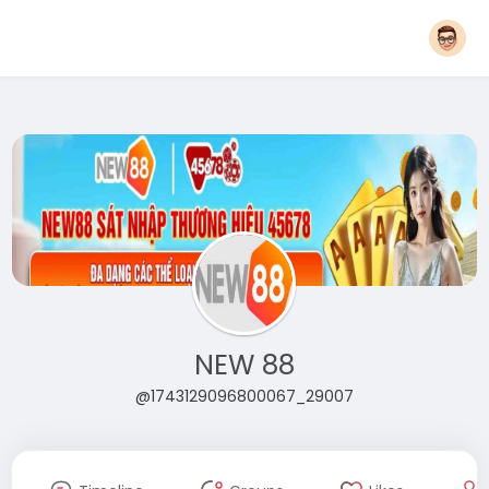
NEW 88
@1743129096800067_29007