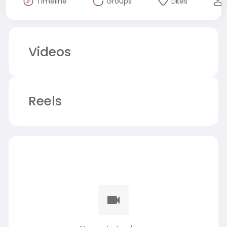
Timeline
Groups
Likes
Videos
Reels