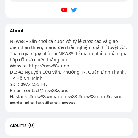
About
NEW88 – Sân chơi cá cược với tỷ lệ cược cao và giao
diện thân thiện, mang đến trải nghiệm giải trí tuyệt vời.
Tham gia ngay nhà cái NEW88 để giành nhiều phần quà
hấp dẫn và chiến thắng lớn.
Website: https://new88z.uno
ĐC: 42 Nguyễn Cửu Vân, Phường 17, Quận Bình Thạnh,
TP Hồ Chí Minh
SĐT: 0972 555 147
Email:
contact@new88z.uno
Hastags: #new88 #nhacainew88 #new88zuno #casino
#nohu #thethao #banca #xoso
Albums
(0)