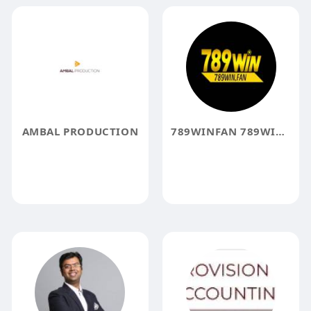
AMBAL PRODUCTION
789WINFAN 789WINFAN