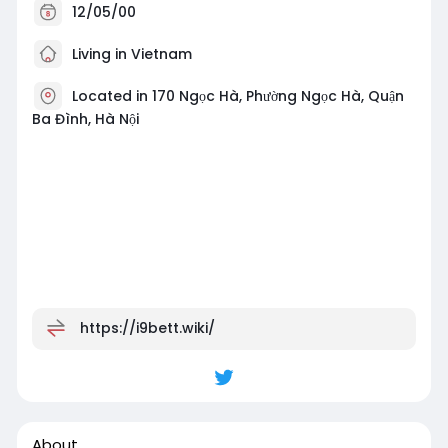
12/05/00
Living in Vietnam
Located in 170 Ngọc Hà, Phường Ngọc Hà, Quận
Ba Đình, Hà Nội
https://i9bett.wiki/
About