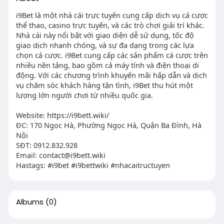
i9Bet là một nhà cái trực tuyến cung cấp dịch vụ cá cược
thể thao, casino trực tuyến, và các trò chơi giải trí khác.
Nhà cái này nổi bật với giao diện dễ sử dụng, tốc độ
giao dịch nhanh chóng, và sự đa dạng trong các lựa
chọn cá cược. i9Bet cung cấp các sản phẩm cá cược trên
nhiều nền tảng, bao gồm cả máy tính và điện thoại di
động. Với các chương trình khuyến mãi hấp dẫn và dịch
vụ chăm sóc khách hàng tận tình, i9Bet thu hút một
lượng lớn người chơi từ nhiều quốc gia.
Website: https://i9bett.wiki/
ĐC: 170 Ngọc Hà, Phường Ngọc Hà, Quận Ba Đình, Hà
Nội
SĐT: 0912.832.928
Email:
contact@i9bett.wiki
Hastags: #i9bet #i9bettwiki #nhacaitructuyen
Albums
(0)