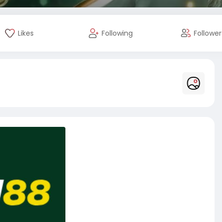
Likes
Following
Follower