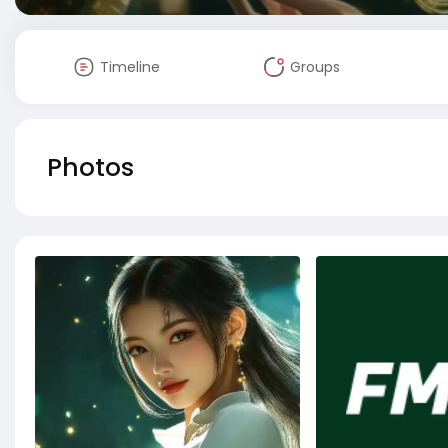
Timeline
Groups
Photos