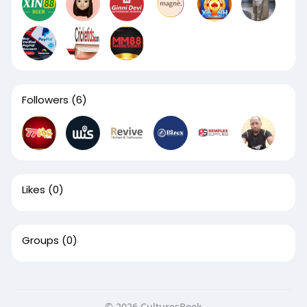
Followers
(6)
Likes
(0)
Groups
(0)
© 2026 CulturesBook