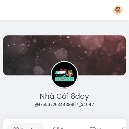
Nhà Cái 8day
@1750672634438867_34047