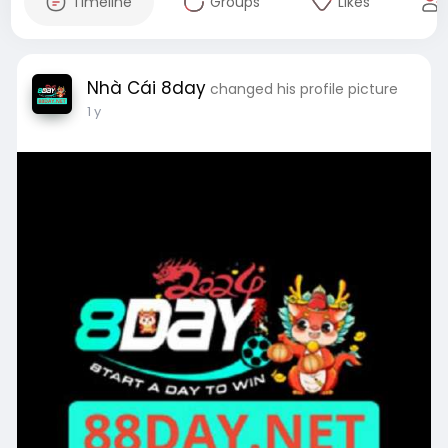
Timeline
Groups
Likes
Nhà Cái 8day
changed his profile picture
1 y