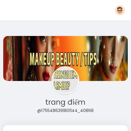
trang điểm
@1755486391801144_40868