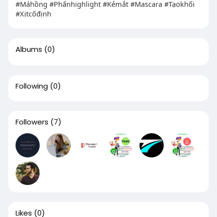
#Máhồng #Phấnhighlight #Kẻmắt #Mascara #Tạokhối
#Xịtcốđịnh
Albums
(0)
Following
(0)
Followers
(7)
Likes
(0)