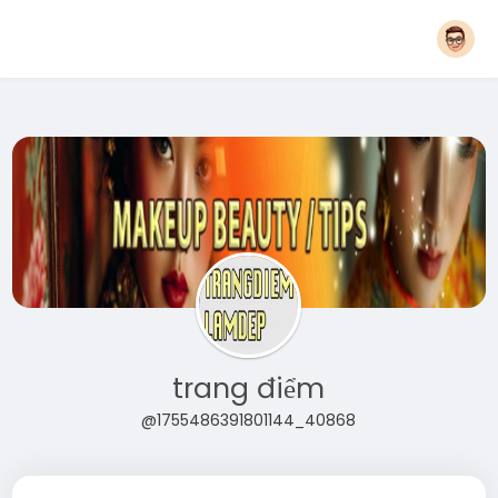
trang điểm
@1755486391801144_40868