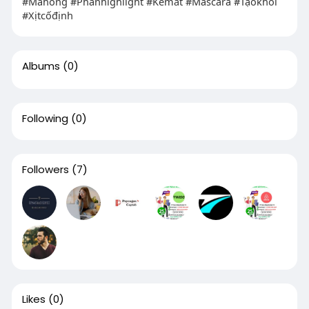
#Máhồng #Phấnhighlight #Kẻmắt #Mascara #Tạokhối
#Xịtcốđịnh
Albums
(0)
Following
(0)
Followers
(7)
Likes
(0)