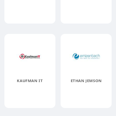
KAUFMAN IT
ETHAN JEMSON