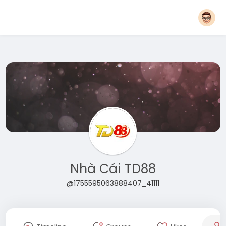
Nhà Cái TD88
@1755595063888407_41111