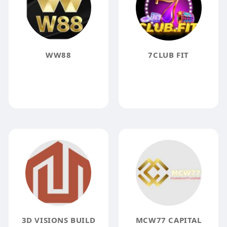
WW88
7CLUB FIT
3D VISIONS BUILD
MCW77 CAPITAL