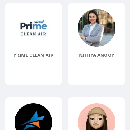
PRIME CLEAN AIR
NITHYA ANOOP