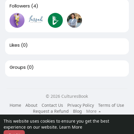
Followers
(4)
Likes
(0)
Groups
(0)
© 2026 CulturesBook
Home
About
Contact Us
Privacy Policy
Terms of Use
Request a Refund
Blog
More
Language
This website uses cookies to ensure you get the best
experience on our website.
Learn More