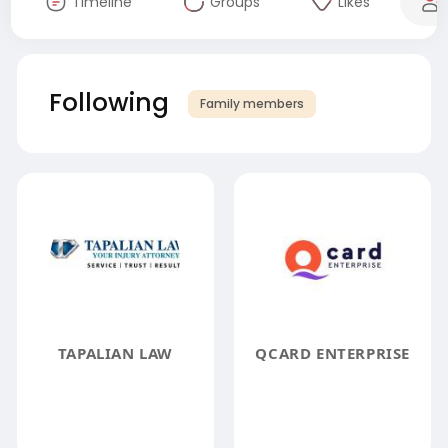
Timeline
Groups
Likes
Following
Family members
TAPALIAN LAW
QCARD ENTERPRISE