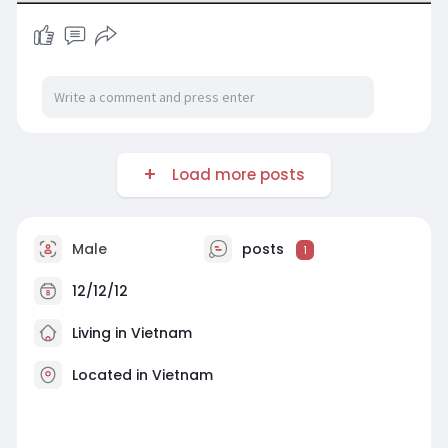
Load more posts
Male
posts
1
12/12/12
Living in Vietnam
Located in Vietnam