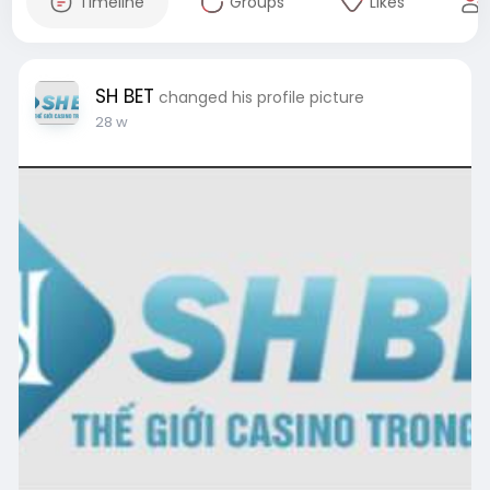
Timeline
Groups
Likes
SH BET
changed his profile picture
28 w