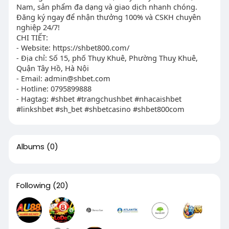
Nam, sản phẩm đa dạng và giao dịch nhanh chóng.
Đăng ký ngay để nhận thưởng 100% và CSKH chuyên
nghiệp 24/7!
CHI TIẾT:
- Website: https://shbet800.com/
- Địa chỉ: Số 15, phố Thụy Khuê, Phường Thuỵ Khuê,
Quận Tây Hồ, Hà Nội
- Email:
admin@shbet.com
- Hotline: 0795899888
- Hagtag: #shbet #trangchushbet #nhacaishbet
#linkshbet #sh_bet #shbetcasino #shbet800com
Albums
(0)
Following
(20)