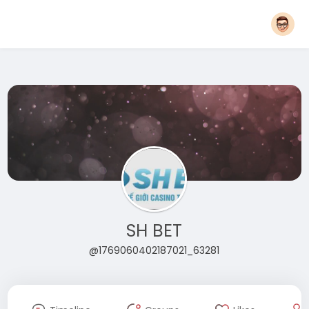
SH BET
@1769060402187021_63281