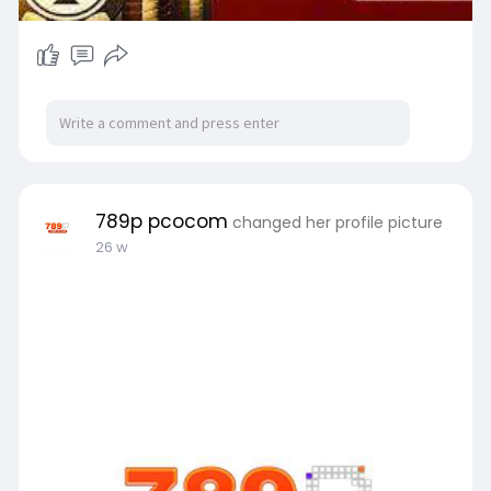
789p pcocom
changed her profile picture
26 w