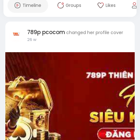
Timeline
Groups
Likes
789p pcocom
changed her profile cover
26 w