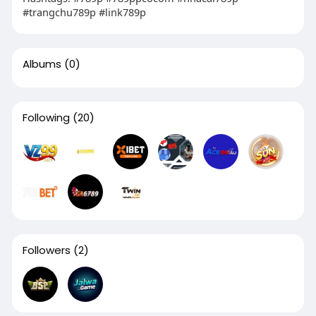
#trangchu789p #link789p
Albums
(0)
Following
(20)
Followers
(2)