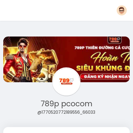
789p pcocom
@1770520772189556_66033