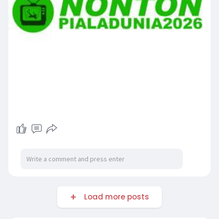
Load more posts