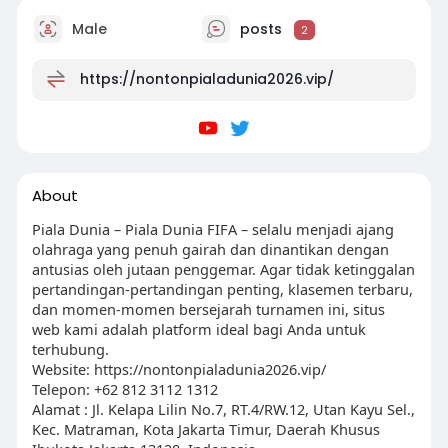
Male
posts
2
https://nontonpialadunia2026.vip/
About
Piala Dunia – Piala Dunia FIFA – selalu menjadi ajang
olahraga yang penuh gairah dan dinantikan dengan
antusias oleh jutaan penggemar. Agar tidak ketinggalan
pertandingan-pertandingan penting, klasemen terbaru,
dan momen-momen bersejarah turnamen ini, situs
web kami adalah platform ideal bagi Anda untuk
terhubung.
Website: https://nontonpialadunia2026.vip/
Telepon: +62 812 3112 1312
Alamat : Jl. Kelapa Lilin No.7, RT.4/RW.12, Utan Kayu Sel.,
Kec. Matraman, Kota Jakarta Timur, Daerah Khusus