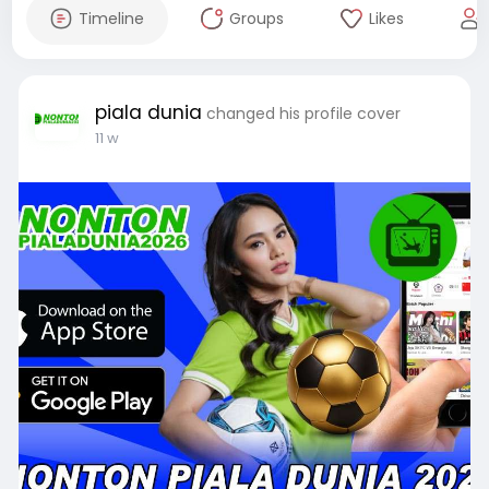
Timeline
Groups
Likes
piala dunia
changed his profile cover
11 w