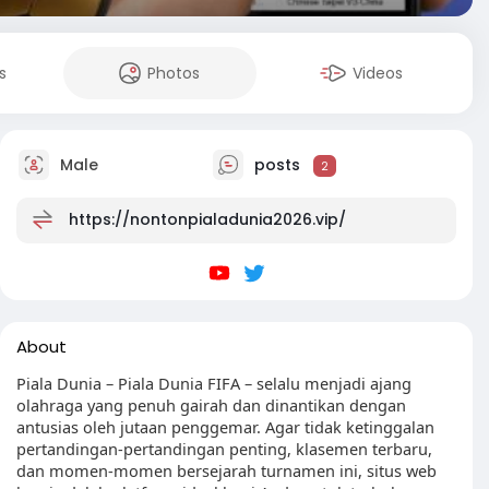
s
Photos
Videos
Male
posts
2
https://nontonpialadunia2026.vip/
About
Piala Dunia – Piala Dunia FIFA – selalu menjadi ajang
olahraga yang penuh gairah dan dinantikan dengan
antusias oleh jutaan penggemar. Agar tidak ketinggalan
pertandingan-pertandingan penting, klasemen terbaru,
dan momen-momen bersejarah turnamen ini, situs web