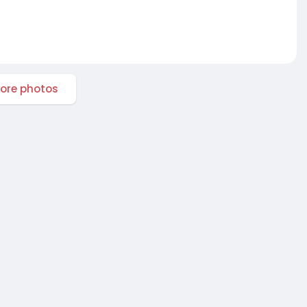
ore photos