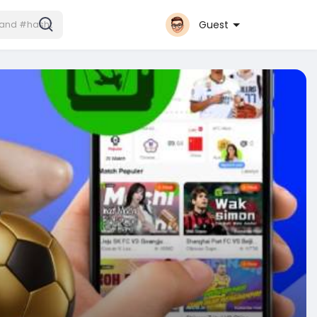
Guest