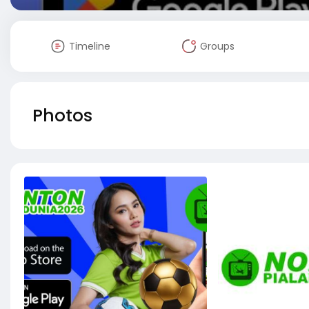
Timeline
Groups
Photos