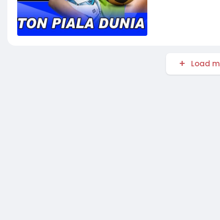
Load m