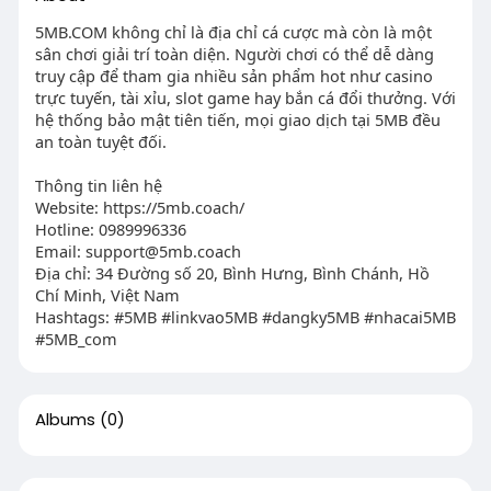
5MB.COM không chỉ là địa chỉ cá cược mà còn là một
sân chơi giải trí toàn diện. Người chơi có thể dễ dàng
truy cập để tham gia nhiều sản phẩm hot như casino
trực tuyến, tài xỉu, slot game hay bắn cá đổi thưởng. Với
hệ thống bảo mật tiên tiến, mọi giao dịch tại 5MB đều
an toàn tuyệt đối.
Thông tin liên hệ
Website: https://5mb.coach/
Hotline: 0989996336
Email:
support@5mb.coach
Địa chỉ: 34 Đường số 20, Bình Hưng, Bình Chánh, Hồ
Chí Minh, Việt Nam
Hashtags: #5MB #linkvao5MB #dangky5MB #nhacai5MB
#5MB_com
Albums
(0)