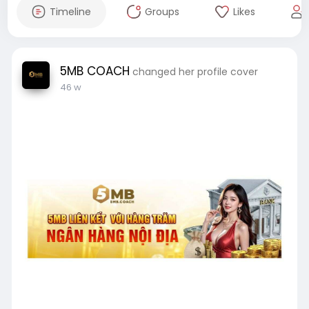
Timeline
Groups
Likes
5MB COACH
changed her profile cover
46 w