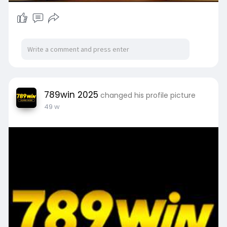
789win 2025
changed his profile picture
49 w