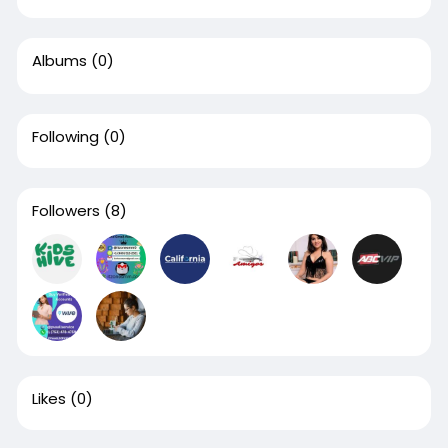
Albums
(0)
Following
(0)
Followers
(8)
Likes
(0)