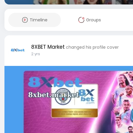
Timeline
Groups
8XBET Market
changed his profile cover
2 yrs