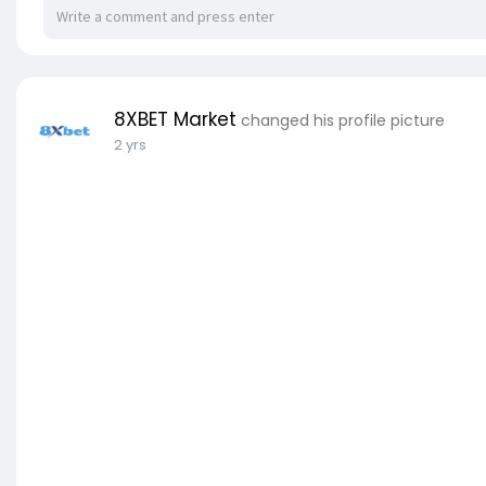
8XBET Market
changed his profile picture
2 yrs