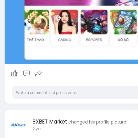
8XBET Market
changed his profile picture
2 yrs