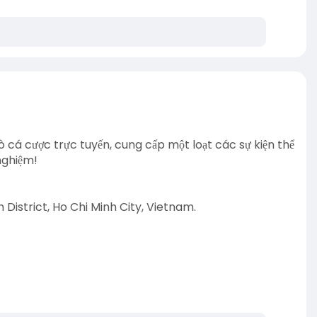
cá cược trực tuyến, cung cấp một loạt các sự kiện thể
nghiệm!
 District, Ho Chi Minh City, Vietnam.