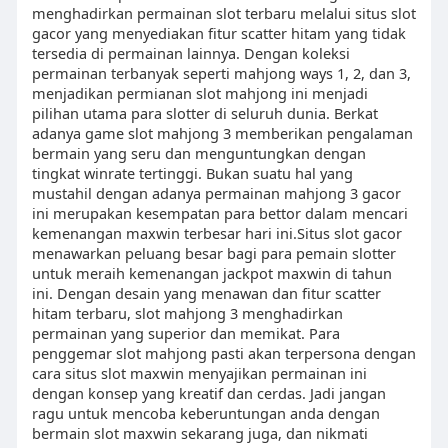
menghadirkan permainan slot terbaru melalui situs slot
gacor yang menyediakan fitur scatter hitam yang tidak
tersedia di permainan lainnya. Dengan koleksi
permainan terbanyak seperti mahjong ways 1, 2, dan 3,
menjadikan permianan slot mahjong ini menjadi
pilihan utama para slotter di seluruh dunia. Berkat
adanya game slot mahjong 3 memberikan pengalaman
bermain yang seru dan menguntungkan dengan
tingkat winrate tertinggi. Bukan suatu hal yang
mustahil dengan adanya permainan mahjong 3 gacor
ini merupakan kesempatan para bettor dalam mencari
kemenangan maxwin terbesar hari ini.Situs slot gacor
menawarkan peluang besar bagi para pemain slotter
untuk meraih kemenangan jackpot maxwin di tahun
ini. Dengan desain yang menawan dan fitur scatter
hitam terbaru, slot mahjong 3 menghadirkan
permainan yang superior dan memikat. Para
penggemar slot mahjong pasti akan terpersona dengan
cara situs slot maxwin menyajikan permainan ini
dengan konsep yang kreatif dan cerdas. Jadi jangan
ragu untuk mencoba keberuntungan anda dengan
bermain slot maxwin sekarang juga, dan nikmati