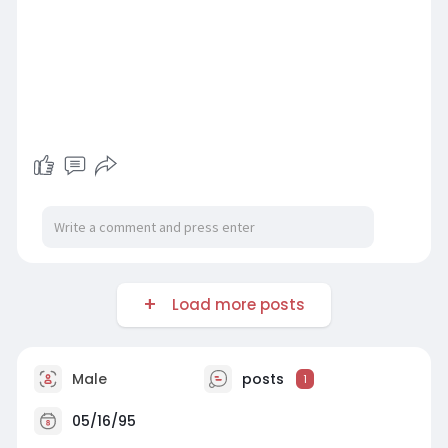
Load more posts
Male
posts
1
05/16/95