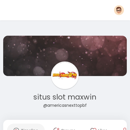
situs slot maxwin
@americasnexttopbf