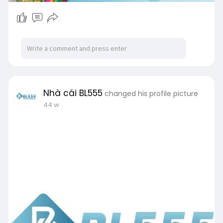
Nhà cái BL555
changed his profile picture
44 w