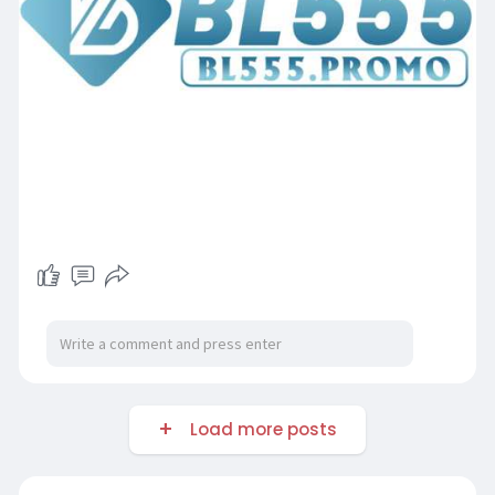
Load more posts