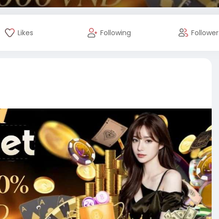
Likes
Following
Follower