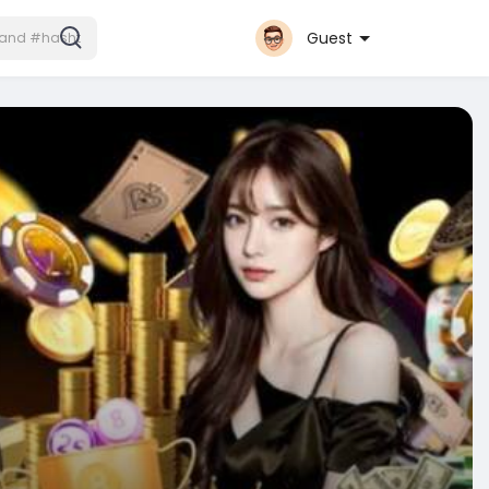
Guest