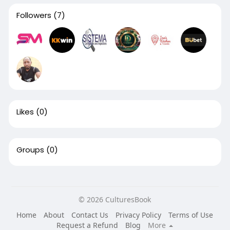
Followers
(7)
Likes
(0)
Groups
(0)
© 2026 CulturesBook
Home
About
Contact Us
Privacy Policy
Terms of Use
Request a Refund
Blog
More