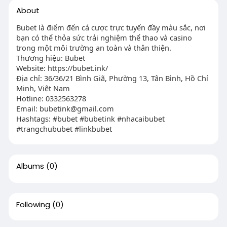
About
Bubet là điểm đến cá cược trực tuyến đầy màu sắc, nơi
bạn có thể thỏa sức trải nghiệm thể thao và casino
trong một môi trường an toàn và thân thiện.
Thương hiệu: Bubet
Website: https://bubet.ink/
Địa chỉ: 36/36/21 Bình Giã, Phường 13, Tân Bình, Hồ Chí
Minh, Việt Nam
Hotline: 0332563278
Email:
bubetink@gmail.com
Hashtags: #bubet #bubetink #nhacaibubet
#trangchububet #linkbubet
Albums
(0)
Following
(0)