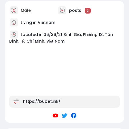
Male
posts
2
Living in Vietnam
Located in 36/36/21 Bình Giã, Phường 13, Tân
Bình, Hồ Chí Minh, Việt Nam
https://bubet.ink/