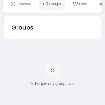
Timeline
Groups
Likes
Groups
Didn't join any groups yet