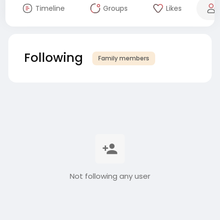
Timeline
Groups
Likes
Following
Family members
Not following any user