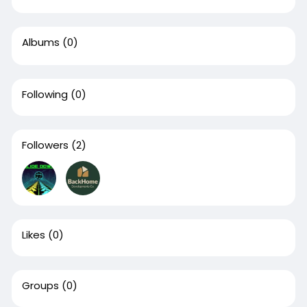
Albums
(0)
Following
(0)
Followers
(2)
Likes
(0)
Groups
(0)