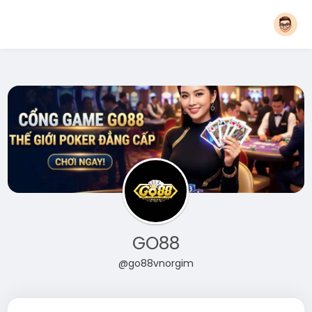
GO88
@go88vnorgim