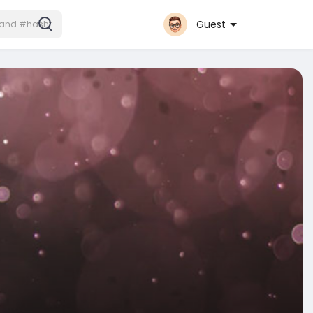
Guest