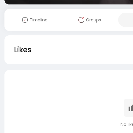
Timeline
Groups
Likes
No lik