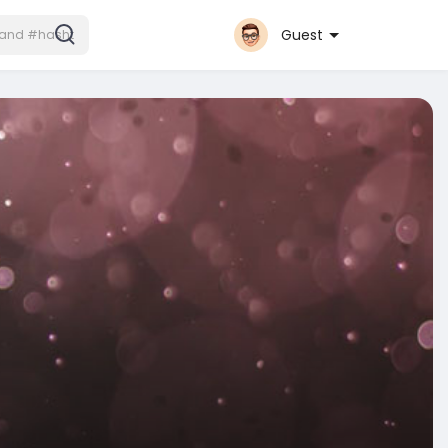
Guest