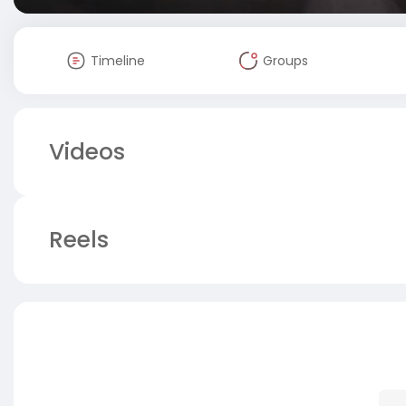
Timeline
Groups
Videos
Reels