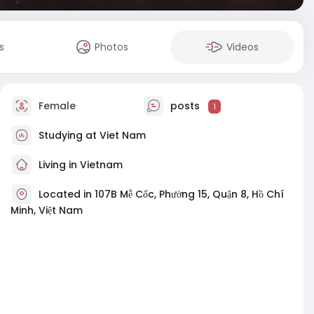
s
Photos
Videos
Female
posts
1
Studying at Viet Nam
Living in Vietnam
Located in 107B Mễ Cốc, Phường 15, Quận 8, Hồ Chí
Minh, Việt Nam