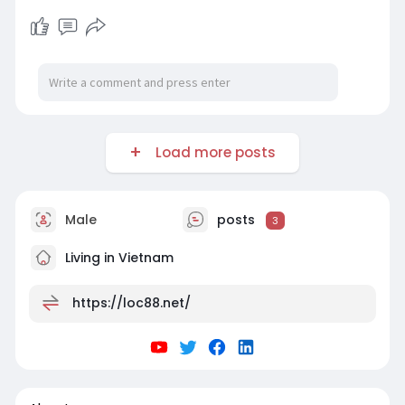
Load more posts
Male
posts
3
Living in Vietnam
https://loc88.net/