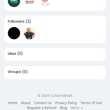
Followers
(2)
Likes
(0)
Groups
(0)
© 2026 CulturesBook
Home
About
Contact Us
Privacy Policy
Terms of Use
Request a Refund
Blog
More