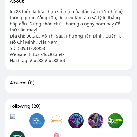
About
loc88 luôn là lựa chọn số một của dân cá cược nhờ hệ
thống game đẳng cấp, dịch vụ tận tâm và tỷ lệ thắng
hấp dẫn. Đừng chần chừ, tham gia ngay hôm nay để
thử vận may!
Địa chỉ: 90G Đ. Võ Thị Sáu, Phường Tân Định, Quận 1,
Hồ Chí Minh, Việt Nam
SDT: 0934228958
Website: https://loc88.net/
Hashtag: #loc88 #loc88net
Albums
(0)
Following
(20)