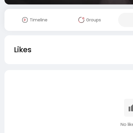
Timeline
Groups
Likes
No lik