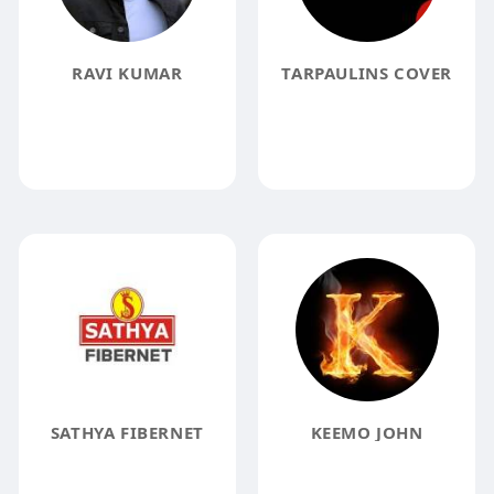
RAVI KUMAR
TARPAULINS COVER
SATHYA FIBERNET
KEEMO JOHN