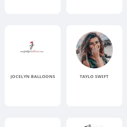
JOCELYN BALLOONS
TAYLO SWIFT