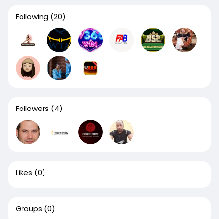
Following
(20)
Followers
(4)
Likes
(0)
Groups
(0)