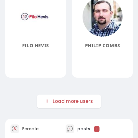
FILO HEVIS
PHILIP COMBS
Load more users
Female
posts
1