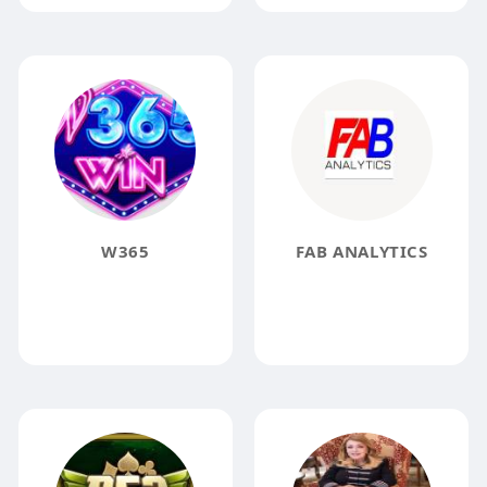
W365
FAB ANALYTICS