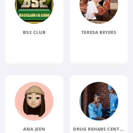
B52 CLUB
TERESA BEYERS
ANA JEEN
DRUG REHABS CENTRE IN INDIA LIFELINE REHABILITATION HOME CENTER