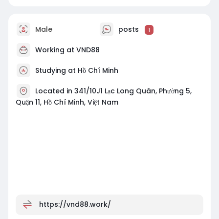
Male
posts
1
Working at
VND88
Studying at Hồ Chí Minh
Located in 341/10J1 Lạc Long Quân, Phường 5,
Quận 11, Hồ Chí Minh, Việt Nam
https://vnd88.work/