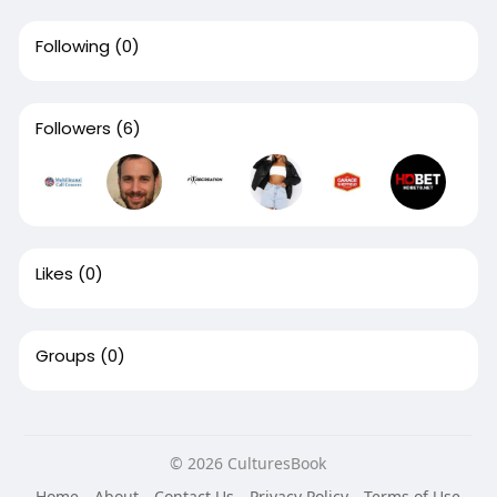
Following
(0)
Followers
(6)
Likes
(0)
Groups
(0)
© 2026 CulturesBook
Home
About
Contact Us
Privacy Policy
Terms of Use