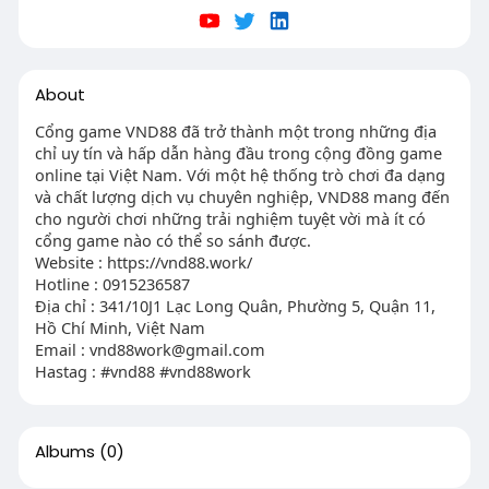
About
Cổng game VND88 đã trở thành một trong những địa
chỉ uy tín và hấp dẫn hàng đầu trong cộng đồng game
online tại Việt Nam. Với một hệ thống trò chơi đa dạng
và chất lượng dịch vụ chuyên nghiệp, VND88 mang đến
cho người chơi những trải nghiệm tuyệt vời mà ít có
cổng game nào có thể so sánh được.
Website : https://vnd88.work/
Hotline : 0915236587
Địa chỉ : 341/10J1 Lạc Long Quân, Phường 5, Quận 11,
Hồ Chí Minh, Việt Nam
Email :
vnd88work@gmail.com
Hastag : #vnd88 #vnd88work
Albums
(0)