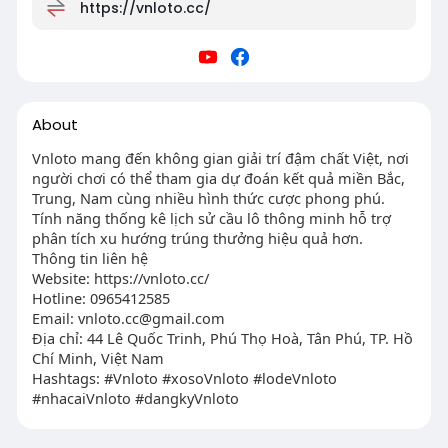
https://vnloto.cc/
About
Vnloto mang đến không gian giải trí đậm chất Việt, nơi
người chơi có thể tham gia dự đoán kết quả miền Bắc,
Trung, Nam cùng nhiều hình thức cược phong phú.
Tính năng thống kê lịch sử cầu lô thông minh hỗ trợ
phân tích xu hướng trúng thưởng hiệu quả hơn.
Thông tin liên hệ
Website: https://vnloto.cc/
Hotline: 0965412585
Email:
vnloto.cc@gmail.com
Địa chỉ: 44 Lê Quốc Trinh, Phú Thọ Hoà, Tân Phú, TP. Hồ
Chí Minh, Việt Nam
Hashtags: #Vnloto #xosoVnloto #lodeVnloto
#nhacaiVnloto #dangkyVnloto