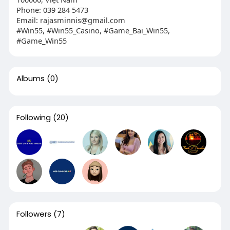
Phone: 039 284 5473
Email:
rajasminnis@gmail.com
#Win55, #Win55_Casino, #Game_Bai_Win55,
#Game_Win55
Albums
(0)
Following
(20)
Followers
(7)