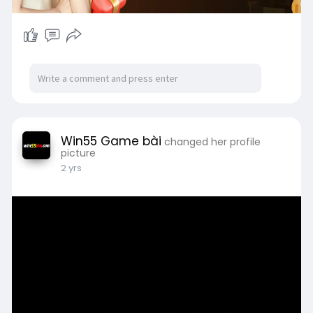
Win55 Game bài
changed her profile
picture
2 yrs