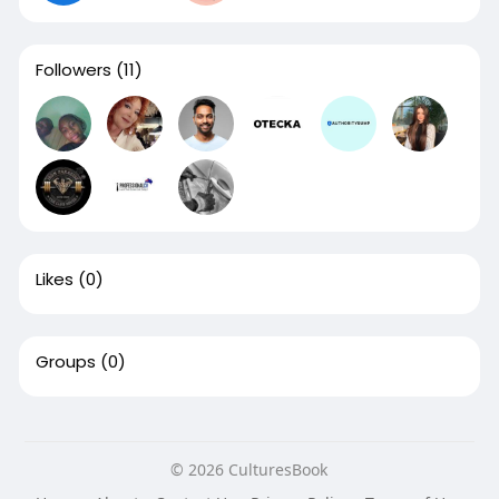
Followers
(11)
Likes
(0)
Groups
(0)
© 2026 CulturesBook