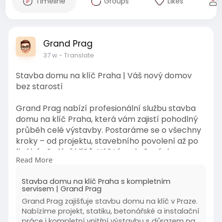
Timeline
Groups
Likes
Grand Prag
37 w
- Translate
Stavba domu na klíč Praha | Váš nový domov
bez starostí
Grand Prag nabízí profesionální službu stavba
domu na klíč Praha, která vám zajistí pohodlný
průběh celé výstavby. Postaráme se o všechny
kroky – od projektu, stavebního povolení až po
finální předání klíčů. Náš tým zkušených
Read More
inženýrů a řemeslníků garantuje precizní
zpracování a dodržení termínů. S námi získáte
Stavba domu na klíč Praha s kompletním
kvalitní a moderní dům, který bude splňovat
servisem | Grand Prag
vaše představy o dokonalém bydlení.
Grand Prag zajišťuje stavbu domu na klíč v Praze.
Nabízíme projekt, statiku, betonářské a instalační
https://grandprag.cz/project/stavba-domu-
práce i kompletní vnitřní výstavbu s důrazem na