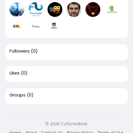
Followers
(0)
Likes
(0)
Groups
(0)
© 2026 CulturesBook
Home
About
Contact Us
Privacy Policy
Terms of Use