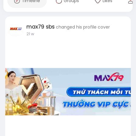
Timeline
Groups
Likes
max79 sbs
changed his profile cover
21 w