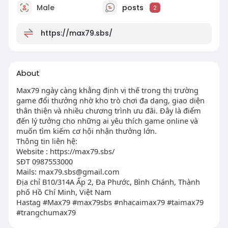
Male
posts
2
https://max79.sbs/
About
Max79 ngày càng khẳng định vị thế trong thị trường
game đổi thưởng nhờ kho trò chơi đa dạng, giao diện
thân thiện và nhiều chương trình ưu đãi. Đây là điểm
đến lý tưởng cho những ai yêu thích game online và
muốn tìm kiếm cơ hội nhận thưởng lớn.
Thông tin liên hệ:
Website : https://max79.sbs/
SĐT 0987553000
Mails:
max79.sbs@gmail.com
Địa chỉ B10/314A Ấp 2, Đa Phước, Bình Chánh, Thành
phố Hồ Chí Minh, Việt Nam
Hastag #Max79 #max79sbs #nhacaimax79 #taimax79
#trangchumax79