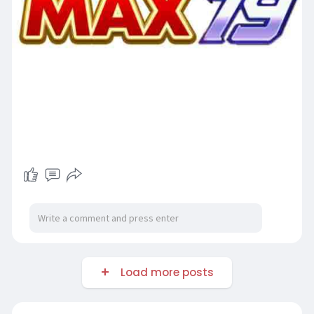
Load more posts