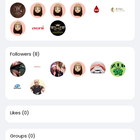
Followers
(8)
Likes
(0)
Groups
(0)