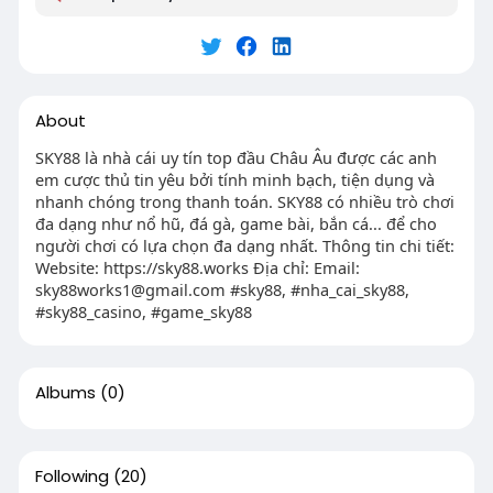
About
SKY88 là nhà cái uy tín top đầu Châu Âu được các anh
em cược thủ tin yêu bởi tính minh bạch, tiện dụng và
nhanh chóng trong thanh toán. SKY88 có nhiều trò chơi
đa dạng như nổ hũ, đá gà, game bài, bắn cá... để cho
người chơi có lựa chọn đa dạng nhất. Thông tin chi tiết:
Website: https://sky88.works Địa chỉ: Email:
sky88works1@gmail.com
#sky88, #nha_cai_sky88,
#sky88_casino, #game_sky88
Albums
(0)
Following
(20)